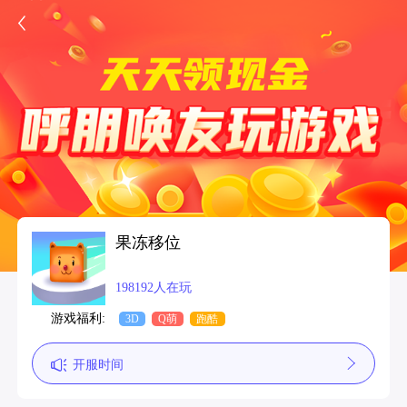
果冻移位
198192人在玩
游戏福利:
3D
Q萌
跑酷
开服时间